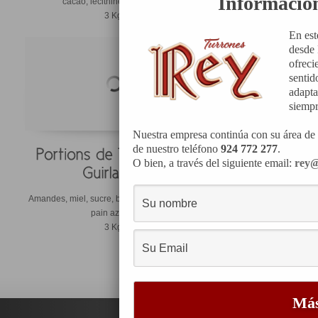
Informació
cacao, lécithine et vanillea.
3 Kg.
En est
desde 
ofreci
sentid
adapta
siempr
Nuestra empresa continúa con su área de 
de nuestro teléfono
924 772 277
.
O bien, a través del siguiente email:
rey@
Amandes, miel, sucre, blac d’oeuf, ajónjoli et
Sucre, aman
pain azyme.
dextrose et c
3 Kg.