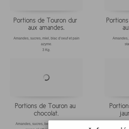
Amandes, sucres, miel, blac d’oeuf et pain
Amandes, m
azyme.
st
3 Kg.
Amandes, sucres, beurre de cacao, lait,
Sucre, amandes,