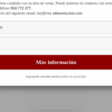
esa continúa con su área de venta. Puede ponerse en contacto con noso
eléfono
924 772 277
.
vés del siguiente email:
rey@rey-alimentacion.com
in
Amande, sucre, miel, oeuf et stabilisation (E-
471). 150 gr.
Aquí puede consultar nuestra
política de privacidad
.
,