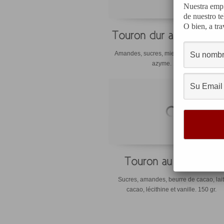
Nuestra empr
de nuestro t
O bien, a tra
Amandes, sucres, miel, blac d’oeuf et pa
azyme. 150 gr.
Sucres, amandes, beurre de cacao, lait
cacao, lécithine et vanille. 150 gr.