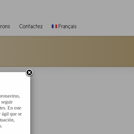
oronavirus,
 seguir
tes. En este
 ágil que se
tuación,
s.