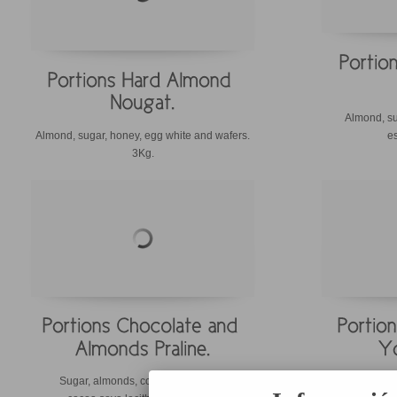
Almond, su
Almond, sugar, honey, egg white and wafers.
es
3Kg.
Sugar, almonds, cocoa butter, milk,
Sugar, almonds