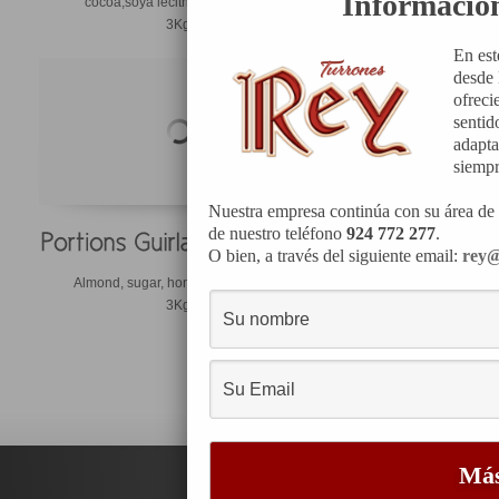
Informació
cocoa,soya lecithin and vanillin
(E-
3Kg.
En est
desde 
ofreci
sentid
adapta
siempr
Nuestra empresa continúa con su área de 
de nuestro teléfono
924 772 277
.
O bien, a través del siguiente email:
rey@
Almond, sugar, honey and sesame.
Sugar, almon
3Kg.
preserv