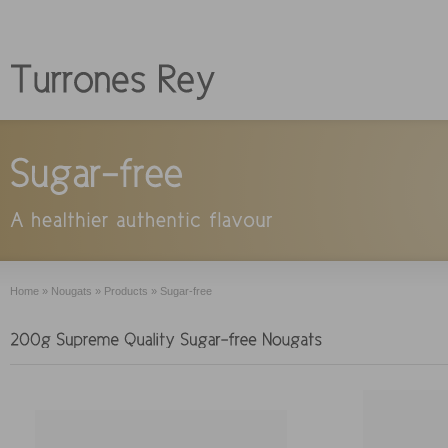
Home
»
Nougats
»
Products
»
Sugar-free