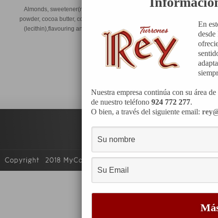
Informació
Almonds, sweetener(maltitol), whole milk,
powder, cocoa butter, cocoa mass, emulsifier
En est
(lecithin),flavouring and sweetener. 200g.
desde 
ofreci
sentid
Almonds, swee
adapta
syrup),
siempr
Nuestra empresa continúa con su área de 
de nuestro teléfono
924 772 277
.
O bien, a través del siguiente email:
rey@