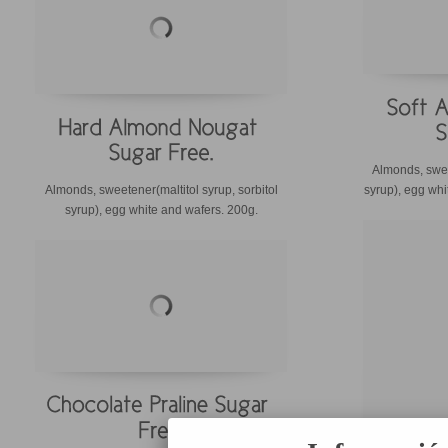
Almonds, swee
Almonds, sweetener(maltitol syrup, sorbitol
syrup), egg whi
syrup), egg white and wafers. 200g.